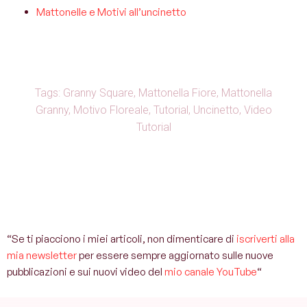
Mattonelle e Motivi all’uncinetto
Tags:
Granny Square
,
Mattonella Fiore
,
Mattonella
Granny
,
Motivo Floreale
,
Tutorial
,
Uncinetto
,
Video
Tutorial
“Se ti piacciono i miei articoli, non dimenticare di
iscriverti alla
mia newsletter
per essere sempre aggiornato sulle nuove
pubblicazioni e sui nuovi video del
mio canale YouTube
“