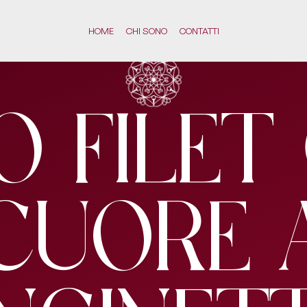
HOME
CHI SONO
CONTATTI
zo Filet
Cuore 