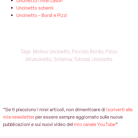
Uncinetto i miei Lavori
Uncinetto schemi
Uncinetto – Bordi e Pizzi
Tags:
Motivo Uncinetto
,
Piccolo Bordo
,
Pizzo
All'uncinetto
,
Schema
,
Tutorial
,
Uncinetto
“Se ti piacciono i miei articoli, non dimenticare di
iscriverti alla
mia newsletter
per essere sempre aggiornato sulle nuove
pubblicazioni e sui nuovi video del
mio canale YouTube
“