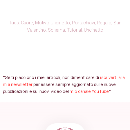
Tags:
Cuore
,
Motivo Uncinetto
,
Portachiavi
,
Regalo
,
San
Valentino
,
Schema
,
Tutorial
,
Uncinetto
“Se ti piacciono i miei articoli, non dimenticare di
iscriverti alla
mia newsletter
per essere sempre aggiornato sulle nuove
pubblicazioni e sui nuovi video del
mio canale YouTube
“