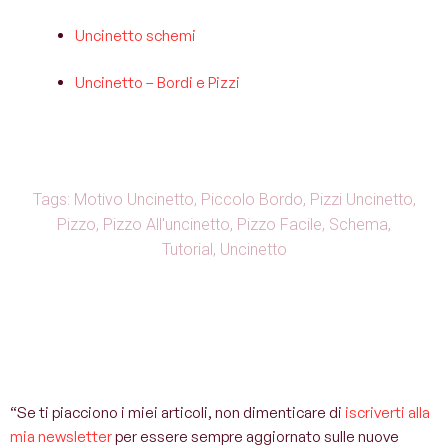
Uncinetto schemi
Uncinetto – Bordi e Pizzi
Tags:
Motivo Uncinetto
,
Piccolo Bordo
,
Pizzi Uncinetto
,
Pizzo
,
Pizzo All'uncinetto
,
Pizzo Facile
,
Schema
,
Tutorial
,
Uncinetto
“Se ti piacciono i miei articoli, non dimenticare di
iscriverti alla
mia newsletter
per essere sempre aggiornato sulle nuove